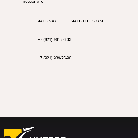
позвоните.
Телефон:
+7 (921) 961-56-33
+7 (921) 939-75-90
ЧАТ В MAX
ЧАТ В TELEGRAM
+7 (921) 961-56-33
E-mail:
9397590@ah-travel.ru
+7 (921) 939-75-90
Max
Telegram
Вконтакте
г. Санкт-Петербург, Комендантский
проспект, 13к1
г. Санкт-Петербург, улица Дыбенко, 24к1
Предложения на сайте не являются публичной